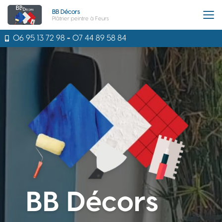
Aller
BB Décors
au
Plâtrier peintre à Feurs
contenu
principal
06 95 13 72 98
-
07 44 89 58 84
BB Décors