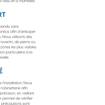
 l’eau et à l’humidité.
RT
pendu sans
récis afin d’anticiper
. Nous utilisons des
ravertin, de pierre ou
ones les plus visibles
on particulière à la
nelle.
É
 l’installation. Nous
robinetterie afin
précision, en veillant
r permet de vérifier
es précautions sont