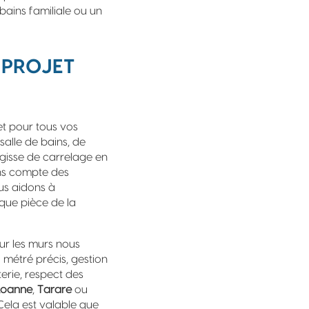
bains familiale ou un
 PROJET
t pour tous vos
alle de bains, de
s’agisse de carrelage en
ons compte des
ous aidons à
aque pièce de la
r les murs nous
 métré précis, gestion
erie, respect des
Roanne
,
Tarare
ou
 Cela est valable que