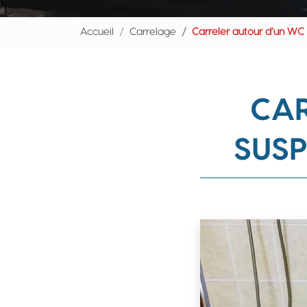
Accueil
Carrelage
Carreler autour d’un WC
CAR
SUSP