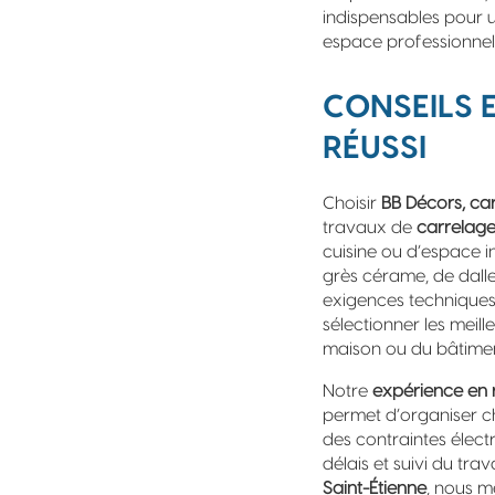
indispensables pour u
espace professionne
CONSEILS
RÉUSSI
Choisir
BB Décors, car
travaux de
carrelag
cuisine ou d’espace i
grès cérame, de dalle
exigences techniques l
sélectionner les meill
maison ou du bâtimen
Notre
expérience en 
permet d’organiser ch
des contraintes élect
délais et suivi du trav
Saint-Étienne
, nous m