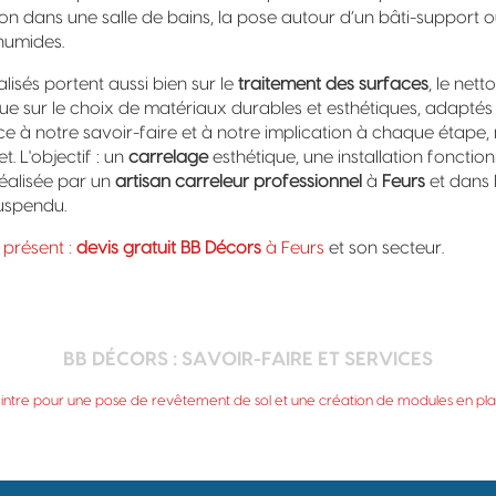
ation dans une salle de bains, la pose autour d’un bâti-support 
 humides.
lisés portent aussi bien sur le
traitement des surfaces
, le nett
 que sur le choix de matériaux durables et esthétiques, adaptés
âce à notre savoir-faire et à notre implication à chaque étape,
t. L'objectif : un
carrelage
esthétique, une installation fonction
éalisée par un
artisan carreleur professionnel
à
Feurs
et dans l
spendu.
 présent :
devis gratuit BB Décors
à Feurs
et son secteur.
BB DÉCORS : SAVOIR-FAIRE ET SERVICES
peintre pour une pose de revêtement de sol et une création de modules en pla