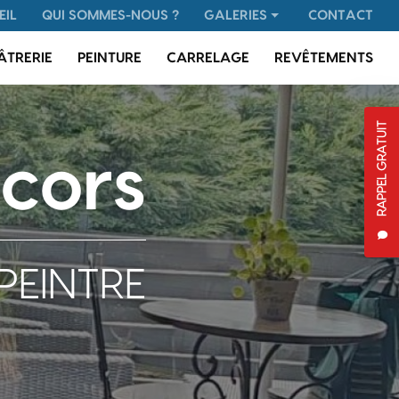
 secondaire
EIL
QUI SOMMES-NOUS ?
GALERIES
CONTACT
Plâtrerie
ÂTRERIE
PEINTURE
CARRELAGE
REVÊTEMENTS
Peinture
Carrelage
RAPPEL GRATUIT
Revêtements
cors
PEINTRE