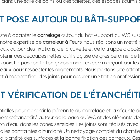
ail dans une salle de bains ou des toilettes, des espaces soumis à
T POSE AUTOUR DU BÂTI-SUPPO
iste à adapter le
carrelage
autour du bâti-support du WC sus
notre expertise de
carreleur à Feurs
, nous réalisons un métré p
ux autour des fixations, de la cuvette et de la trappe d’accès
btenir des découpes nettes, qu’il s’agisse de grès cérame, de t
n bois. La pose se fait soigneusement, en commençant par les z
rreaux pour respecter les alignements. Nous portons une attenti
t à l’aspect final des joints pour assurer une finition profession
ET VÉRIFICATION DE L’ÉTANCHÉIT
ntielles pour garantir la pérennité du carrelage et la sécurité de
ent d’étanchéité autour de la base du WC et des éléments de 
tion d’eau dans les zones sensibles. Les joints sont réalisés avec 
ec les contraintes d’humidité. Un nettoyage complet du chantie
, la planéité des surfaces et la bonne fixation des carreaux. C