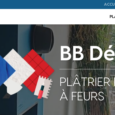
Navigation
ACCU
on principale
PL
BB Dé
PLÂTRIER 
À FEURS