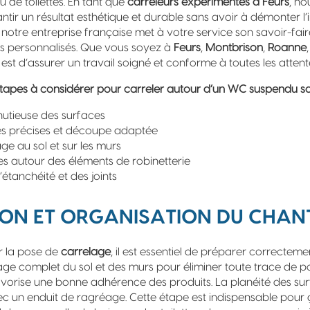
u de toilettes. En tant que
carreleurs expérimentés à Feurs
, no
tir un résultat esthétique et durable sans avoir à démonter l’in
 notre entreprise française met à votre service son savoir-fair
ils personnalisés. Que vous soyez à
Feurs
,
Montbrison
,
Roanne
é est d’assurer un travail soigné et conforme à toutes les attent
s étapes à considérer pour carreler autour d’un WC suspendu 
nutieuse des surfaces
es précises et découpe adaptée
ge au sol et sur les murs
ées autour des éléments de robinetterie
l’étanchéité et des joints
ON ET ORGANISATION DU CHAN
 la pose de
carrelage
, il est essentiel de préparer correcteme
e complet du sol et des murs pour éliminer toute trace de po
avorise une bonne adhérence des produits. La planéité des surf
ec un enduit de ragréage. Cette étape est indispensable pour g