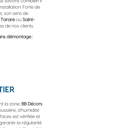
us savons combien il
stallation. Forte de
e, son sens de
,
Tarare
ou
Saint-
es de nos clients.
sans démontage :
TIER
nt la zone.
BB Décors
ussière, d’humidité
aces est vérifiée et
arantir la régularité