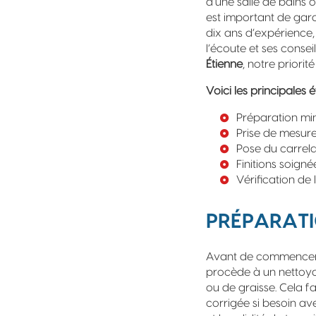
d’une salle de bains o
est important de garan
dix ans d’expérience,
l’écoute et ses conse
Étienne
, notre priorit
Voici les principale
Préparation mi
Prise de mesur
Pose du carrela
Finitions soign
Vérification de 
PRÉPARATI
Avant de commencer
procède à un nettoyag
ou de graisse. Cela f
corrigée si besoin av