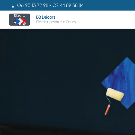
Aller
06 95 13 72 98
-
07 44 89 58 84
au
Navigati
contenu
BB Décors
Plâtrier peintre à Feurs
principal