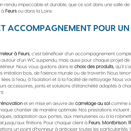
n rendu impeccable et durable, que ce soit dans une salle de 
l à
Feurs
ou dans la Loire.
 ET ACCOMPAGNEMENT POUR UN
releur à Feurs
, c’est bénéficier d’un accompagnement comple
e
autour d’un WC suspendu, mais aussi pour chaque projet de s
ntérieur. Nous vous guidons dans le
choix des produits
, qu’il 
s imitation bois, de faïence murale ou de travertin. Nous ten
iées à l’eau, à l’isolation et à la facilité de nettoyage. Nous v
eurs accessoires, joints et solutions d’étanchéité adaptés à ch
t.
rénovation
et en mise en œuvre de
carrelage au sol
comme su
aque chantier de manière optimale. Nos prestations incluent :
riques, adaptation aux portes, aux menuiseries ou à la robinett
ail jusqu’aux finitions. Pour chaque client à
Feurs
,
Montbrison
,
ettons un point d’honneur à anticiper toutes les particularités.