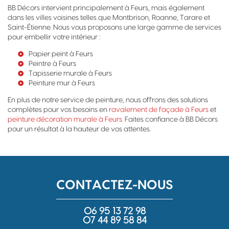
BB Décors intervient principalement à Feurs, mais également
dans les villes voisines telles que Montbrison, Roanne, Tarare et
Saint-Étienne. Nous vous proposons une large gamme de services
pour embellir votre intérieur :
Papier peint à Feurs
Peintre à Feurs
Tapisserie murale à Feurs
Peinture mur à Feurs
En plus de notre service de peinture, nous offrons des solutions
complètes pour vos besoins en
ravalement de façade à Feurs
et
peinture décoration murale à Feurs
. Faites confiance à BB Décors
pour un résultat à la hauteur de vos attentes.
CONTACTEZ-NOUS
06 95 13 72 98
07 44 89 58 84