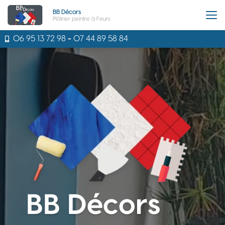
Aller
BB Décors
au
Plâtrier peintre à Feurs
contenu
principal
06 95 13 72 98
-
07 44 89 58 84
BB Décors