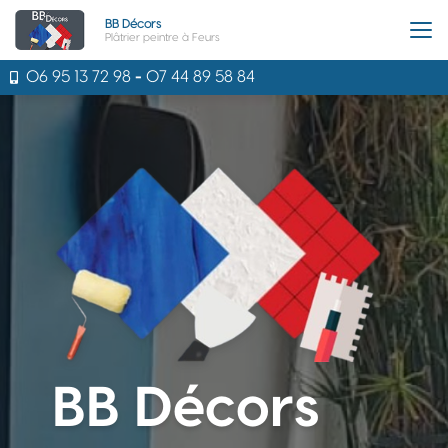
Aller
BB Décors
au
Plâtrier peintre à Feurs
contenu
principal
06 95 13 72 98
-
07 44 89 58 84
BB Décors