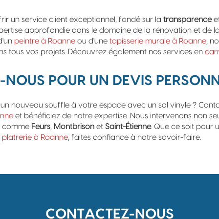
ir un service client exceptionnel, fondé sur la
transparence
e
pertise approfondie dans le domaine de la rénovation et de la
d'un
peintre à Roanne
ou d'une
tapisserie murale à Roanne
, n
 tous vos projets. Découvrez également nos services en
car
NOUS POUR UN DEVIS PERSONN
un nouveau souffle à votre espace avec un sol vinyle ? Cont
anne
et bénéficiez de notre expertise. Nous intervenons non s
urs comme
Feurs
,
Montbrison
et
Saint-Étienne
. Que ce soit pour 
e
platrerie à Roanne
, faites confiance à notre savoir-faire.
CONTACTEZ-NOUS