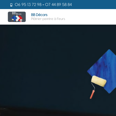
Aller
06 95 13 72 98
-
07 44 89 58 84
au
Navigati
contenu
BB Décors
Plâtrier peintre à Feurs
principal