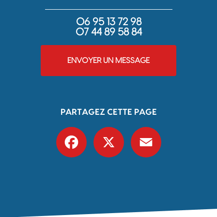
06 95 13 72 98
07 44 89 58 84
ENVOYER UN MESSAGE
PARTAGEZ CETTE PAGE
Facebook
X
Email