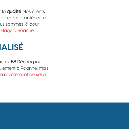
t la
qualité
. Nos clients
 décoration intérieure.
ous sommes là pour
relage à Roanne
.
ALISÉ
actez
BB Décors
pour
eulement à Roanne, mais
un
revêtement de sol à