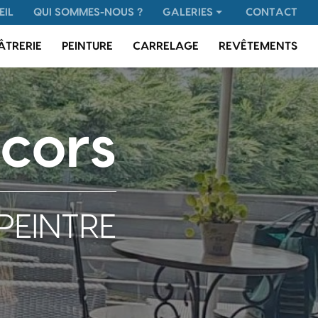
 secondaire
EIL
QUI SOMMES-NOUS ?
GALERIES
CONTACT
Plâtrerie
ÂTRERIE
PEINTURE
CARRELAGE
REVÊTEMENTS
Peinture
Carrelage
Revêtements
cors
PEINTRE