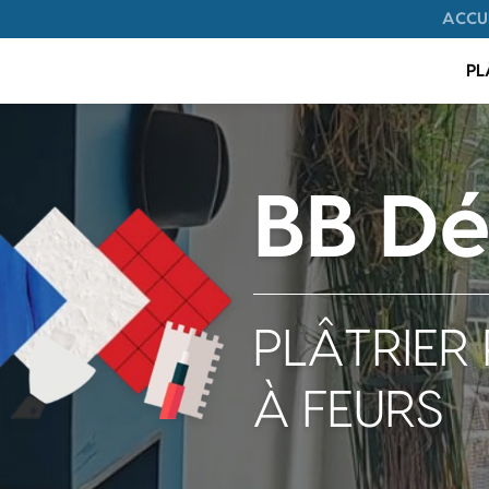
Navigation
ACCU
on principale
PL
BB Dé
PLÂTRIER 
À FEURS