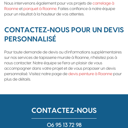
Nous intervenons également pour vos projets de
carrelage à
Roanne
et
parquet à Roanne
. Faites confiance à notre équipe
pour un résultat à la hauteur de vos attentes.
CONTACTEZ-NOUS POUR UN DEVIS
PERSONNALISÉ
Pour toute demande de devis ou d'informations supplémentaires
sur nos services de tapisserie murale à Roanne, n'hésitez pas à
nous contacter. Notre équipe se fera un plaisir de vous
accompagner dans votre projet et de vous proposer un devis
personnalisé. Visitez notre page de
devis peinture à Roanne
pour
plus de détails.
CONTACTEZ-NOUS
06 95 13 72 98