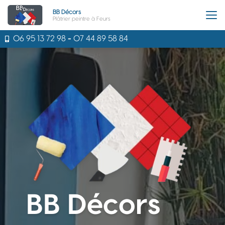
Aller
BB Décors
au
Plâtrier peintre à Feurs
contenu
principal
06 95 13 72 98
-
07 44 89 58 84
BB Décors