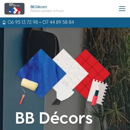
Aller
BB Décors
au
Plâtrier peintre à Feurs
contenu
principal
06 95 13 72 98
-
07 44 89 58 84
BB Décors