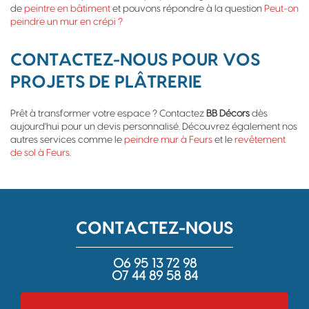
de
peintre en bâtiment
et pouvons répondre à la question
Peut-on
peindre un mur en crépi ?
CONTACTEZ-NOUS POUR VOS
PROJETS DE PLÂTRERIE
Prêt à transformer votre espace ? Contactez
BB Décors
dès
aujourd'hui pour un devis personnalisé. Découvrez également nos
autres services comme le
peindre mur à Feurs
et le
revêtement
de sol à Feurs
.
CONTACTEZ-NOUS
06 95 13 72 98
07 44 89 58 84