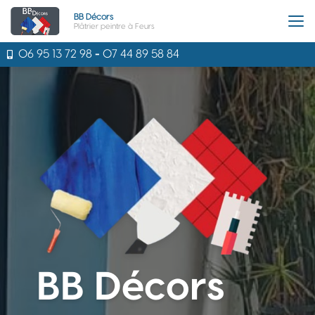
Aller
BB Décors
au
Plâtrier peintre à Feurs
contenu
principal
06 95 13 72 98
-
07 44 89 58 84
BB Décors