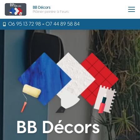
Aller
BB Décors
au
Plâtrier peintre à Feurs
contenu
principal
06 95 13 72 98
-
07 44 89 58 84
BB Décors