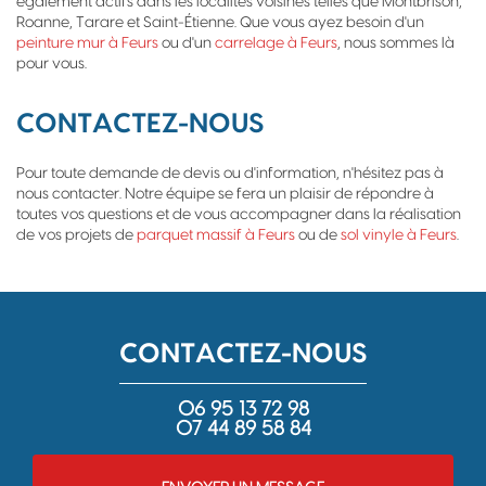
également actifs dans les localités voisines telles que Montbrison,
Roanne, Tarare et Saint-Étienne. Que vous ayez besoin d'un
peinture mur à Feurs
ou d'un
carrelage à Feurs
, nous sommes là
pour vous.
CONTACTEZ-NOUS
Pour toute demande de devis ou d'information, n'hésitez pas à
nous contacter. Notre équipe se fera un plaisir de répondre à
toutes vos questions et de vous accompagner dans la réalisation
de vos projets de
parquet massif à Feurs
ou de
sol vinyle à Feurs
.
CONTACTEZ-NOUS
06 95 13 72 98
07 44 89 58 84