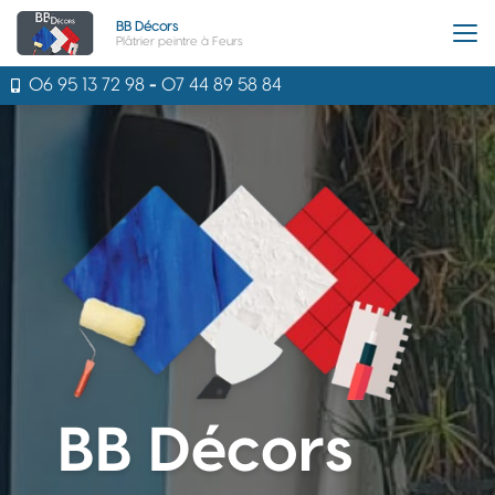
Aller
BB Décors
au
Plâtrier peintre à Feurs
contenu
principal
06 95 13 72 98
-
07 44 89 58 84
BB Décors