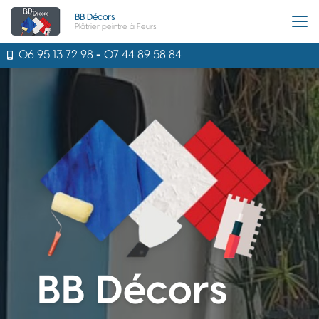
Aller
BB Décors
au
Plâtrier peintre à Feurs
contenu
principal
06 95 13 72 98
-
07 44 89 58 84
BB Décors