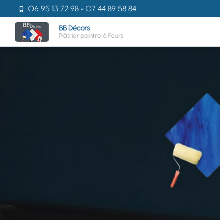
Aller
06 95 13 72 98
-
07 44 89 58 84
au
Navigati
contenu
BB Décors
Plâtrier peintre à Feurs
principal