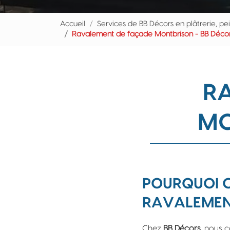
Accueil
Services de BB Décors en plâtrerie, pe
Ravalement de façade Montbrison - BB Déco
R
MO
POURQUOI C
RAVALEMEN
Chez
BB Décors
, nous 