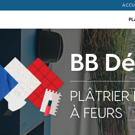
Navigation
ACCU
on principale
PL
BB Dé
PLÂTRIER 
À FEURS