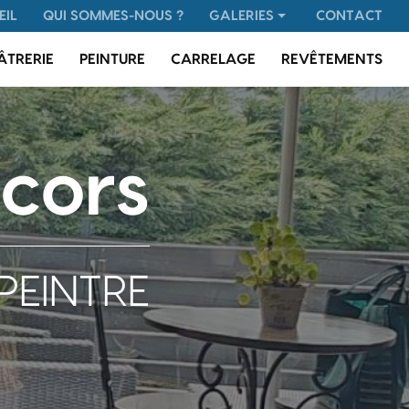
 secondaire
EIL
QUI SOMMES-NOUS ?
GALERIES
CONTACT
Plâtrerie
ÂTRERIE
PEINTURE
CARRELAGE
REVÊTEMENTS
Peinture
Carrelage
Revêtements
cors
PEINTRE