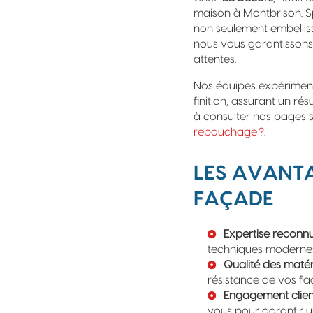
maison à Montbrison. S
non seulement embellis
nous vous garantissons 
attentes.
Nos équipes expérimenté
finition, assurant un ré
à consulter nos pages 
rebouchage ?
.
LES AVANTA
FAÇADE
Expertise reconn
techniques modernes 
Qualité des maté
résistance de vos fa
Engagement clien
vous pour garantir u