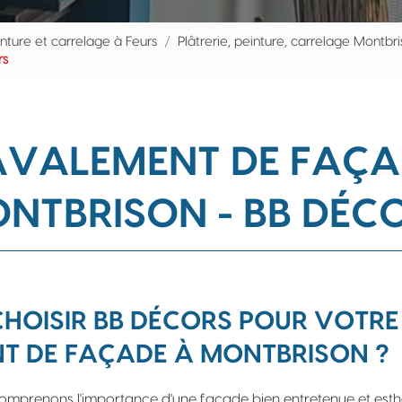
inture et carrelage à Feurs
Plâtrerie, peinture, carrelage Montbr
rs
AVALEMENT DE FAÇA
NTBRISON - BB DÉC
HOISIR BB DÉCORS POUR VOTRE
T DE FAÇADE À MONTBRISON ?
comprenons l'importance d'une façade bien entretenue et esth