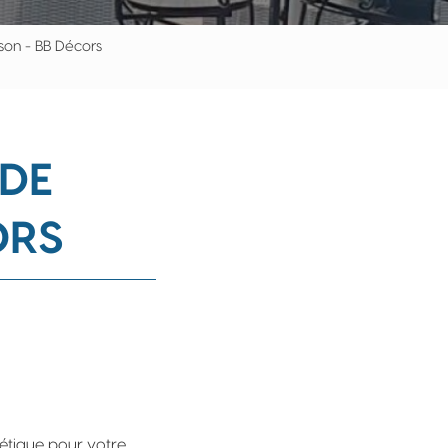
ison - BB Décors
DE
ORS
étique pour votre