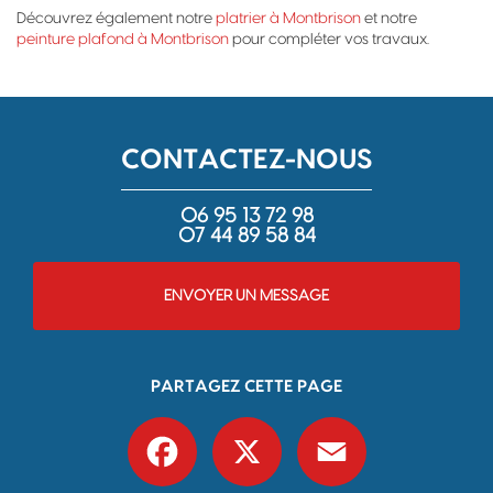
Découvrez également notre
platrier à Montbrison
et notre
peinture plafond à Montbrison
pour compléter vos travaux.
CONTACTEZ-NOUS
06 95 13 72 98
07 44 89 58 84
ENVOYER UN MESSAGE
PARTAGEZ CETTE PAGE
Facebook
X
Email