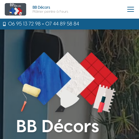
Aller
BB Décors
au
Plâtrier peintre à Feurs
contenu
principal
06 95 13 72 98
-
07 44 89 58 84
BB Décors