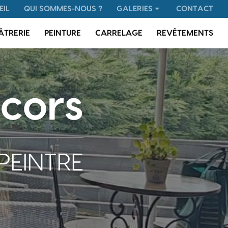
 secondaire
EIL
QUI SOMMES-NOUS ?
GALERIES
CONTACT
Plâtrerie
ÂTRERIE
PEINTURE
CARRELAGE
REVÊTEMENTS
Peinture
Carrelage
Revêtements
cors
PEINTRE