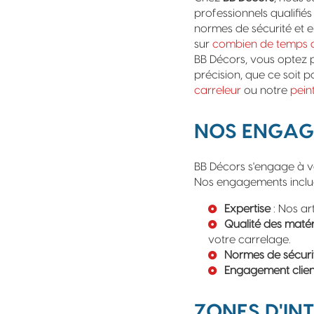
professionnels qualifié
normes de sécurité et e
sur
combien de temps d
BB Décors, vous optez p
précision, que ce soit
carreleur
ou notre
pein
NOS ENGAGE
BB Décors s'engage à vo
Nos engagements inclue
Expertise
: Nos ar
Qualité des maté
votre carrelage.
Normes de sécuri
Engagement clien
ZONES D'IN