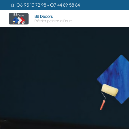
Aller
06 95 13 72 98
-
07 44 89 58 84
au
Navigati
contenu
BB Décors
Plâtrier peintre à Feurs
principal