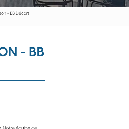
ison - BB Décors
N - BB
. Notre équipe de