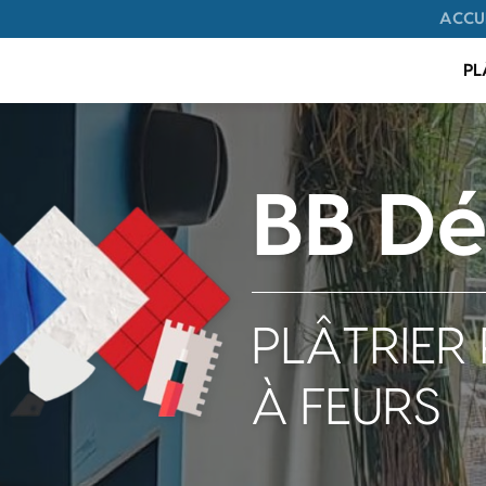
Navigation
ACCU
on principale
PL
BB Dé
PLÂTRIER 
À FEURS