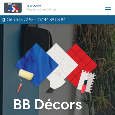
Aller
BB Décors
au
Plâtrier peintre à Feurs
contenu
principal
06 95 13 72 98
-
07 44 89 58 84
BB Décors