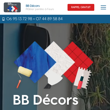
Aller
BB Décors
au
RAPPEL GRATUIT
Plâtrier peintre à Feurs
contenu
principal
06 95 13 72 98
-
07 44 89 58 84
BB Décors